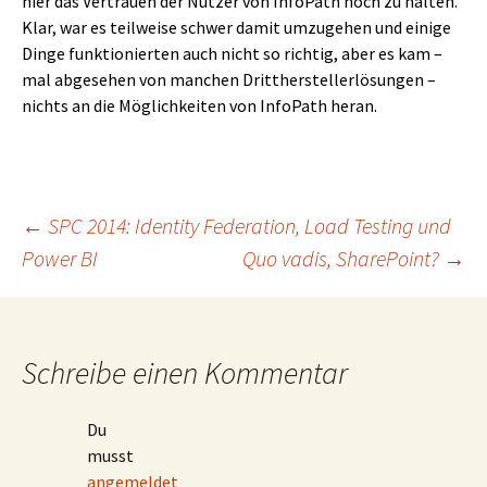
hier das Vertrauen der Nutzer von InfoPath hoch zu halten.
Klar, war es teilweise schwer damit umzugehen und einige
Dinge funktionierten auch nicht so richtig, aber es kam –
mal abgesehen von manchen Drittherstellerlösungen –
nichts an die Möglichkeiten von InfoPath heran.
Beitragsnavigation
←
SPC 2014: Identity Federation, Load Testing und
Power BI
Quo vadis, SharePoint?
→
Schreibe einen Kommentar
Du
musst
angemeldet