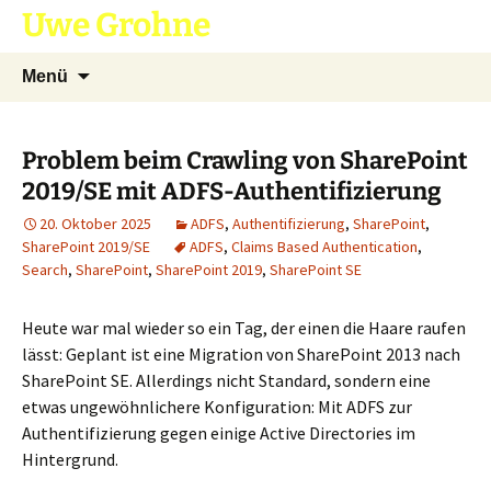
Zum
Uwe Grohne
Inhalt
springen
Suchen
Menü
nach:
Problem beim Crawling von SharePoint
2019/SE mit ADFS-Authentifizierung
20. Oktober 2025
ADFS
,
Authentifizierung
,
SharePoint
,
SharePoint 2019/SE
ADFS
,
Claims Based Authentication
,
Search
,
SharePoint
,
SharePoint 2019
,
SharePoint SE
Heute war mal wieder so ein Tag, der einen die Haare raufen
lässt: Geplant ist eine Migration von SharePoint 2013 nach
SharePoint SE. Allerdings nicht Standard, sondern eine
etwas ungewöhnlichere Konfiguration: Mit ADFS zur
Authentifizierung gegen einige Active Directories im
Hintergrund.