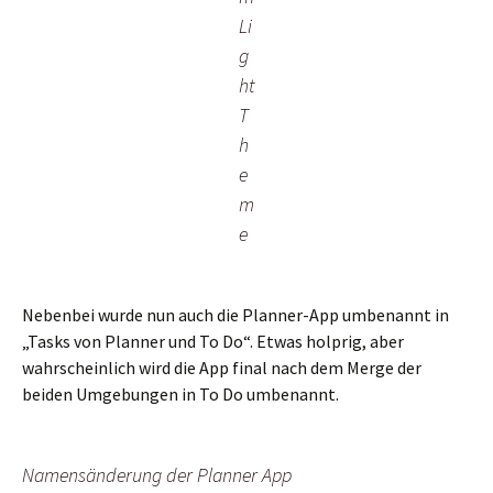
Li
g
ht
T
h
e
m
e
Nebenbei wurde nun auch die Planner-App umbenannt in
„Tasks von Planner und To Do“. Etwas holprig, aber
wahrscheinlich wird die App final nach dem Merge der
beiden Umgebungen in To Do umbenannt.
Namensänderung der Planner App