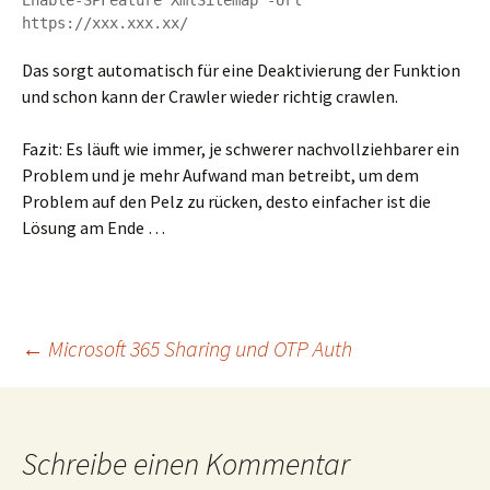
Enable-SPFeature XmlSitemap -Url 
https://xxx.xxx.xx/
Das sorgt automatisch für eine Deaktivierung der Funktion
und schon kann der Crawler wieder richtig crawlen.
Fazit: Es läuft wie immer, je schwerer nachvollziehbarer ein
Problem und je mehr Aufwand man betreibt, um dem
Problem auf den Pelz zu rücken, desto einfacher ist die
Lösung am Ende …
Beitragsnavigation
←
Microsoft 365 Sharing und OTP Auth
Schreibe einen Kommentar