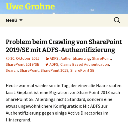
Zum
Uwe Grohne
Inhalt
springen
Suchen
Menü
nach:
Problem beim Crawling von SharePoint
2019/SE mit ADFS-Authentifizierung
20. Oktober 2025
ADFS
,
Authentifizierung
,
SharePoint
,
SharePoint 2019/SE
ADFS
,
Claims Based Authentication
,
Search
,
SharePoint
,
SharePoint 2019
,
SharePoint SE
Heute war mal wieder so ein Tag, der einen die Haare raufen
lässt: Geplant ist eine Migration von SharePoint 2013 nach
SharePoint SE. Allerdings nicht Standard, sondern eine
etwas ungewöhnlichere Konfiguration: Mit ADFS zur
Authentifizierung gegen einige Active Directories im
Hintergrund.