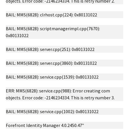
objects. Error code: -2146234334. This is retry number 2.
BAIL: MMS(6828): clrhost.cpp(224): 0x80131022
BAIL: MMS(6828): scriptmanagerimpl.cpp(7670):
0x80131022
BAIL: MMS(6828): server.cpp(251): 0x80131022
BAIL: MMS(6828): server.cpp(3860): 0x80131022
BAIL: MMS(6828): service.cpp(1539): 0x80131022
ERR: MMS(6828): service.cpp(988): Error creating com
objects. Error code: -2146234334. This is retry number 3.
BAIL: MMS(6828): service.cpp(1002): 0x80131022
Forefront Identity Manager 4.0.2450.47″