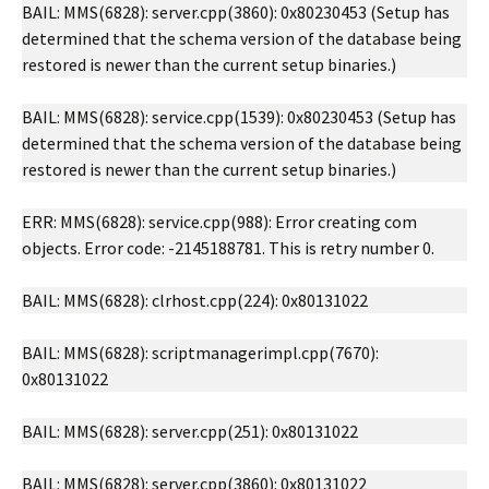
BAIL: MMS(6828): server.cpp(3860): 0x80230453 (Setup has
determined that the schema version of the database being
restored is newer than the current setup binaries.)
BAIL: MMS(6828): service.cpp(1539): 0x80230453 (Setup has
determined that the schema version of the database being
restored is newer than the current setup binaries.)
ERR: MMS(6828): service.cpp(988): Error creating com
objects. Error code: -2145188781. This is retry number 0.
BAIL: MMS(6828): clrhost.cpp(224): 0x80131022
BAIL: MMS(6828): scriptmanagerimpl.cpp(7670):
0x80131022
BAIL: MMS(6828): server.cpp(251): 0x80131022
BAIL: MMS(6828): server.cpp(3860): 0x80131022