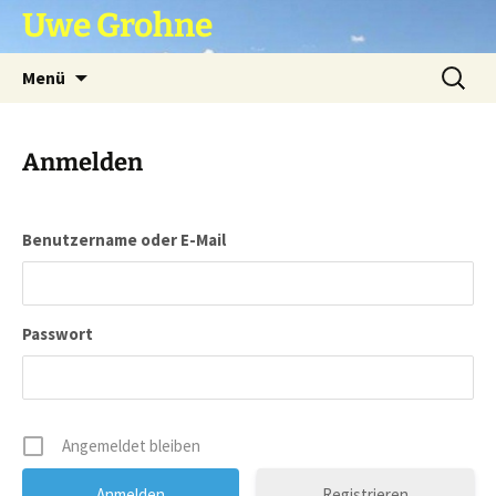
Zum
Uwe Grohne
Inhalt
springen
Suchen
Menü
nach:
Anmelden
Benutzername oder E-Mail
Passwort
Angemeldet bleiben
Registrieren